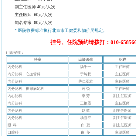
副主任医师 40元/人次
主任医师 60元/人次
知名专家 80元/人次
* 医院收费标准执行北京市卫健委和物价局规定。
挂号、住院预约请拨打：010-6585
门诊安排：
科室
出诊医生
职称
内分泌科
汤千一
主任医师
内分泌科、心血管科
于纯权
主任医师
内分泌科
萨仁图雅
主任医师
内分泌科、糖尿病足科
云 锐
主任医师
内心泌科
李 芳
副主任医师
内分泌科
王艳霞
主任医师
内分泌科
赵 敏
副主任医师
内分泌科
杨雪征
副主任医师
眼 科
白 蕊
副主任医师
口腔科
白 苓
主治医师