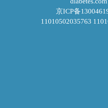
diabetes.com
京ICP备1300461
11010502035763 110