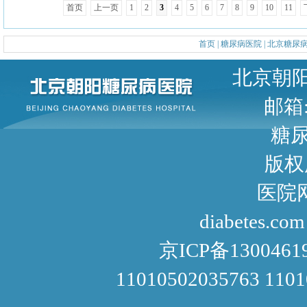
首页
上一页
1
2
3
4
5
6
7
8
9
10
11
首页
|
糖尿病医院
|
北京糖尿
北京朝阳区甜水园东街1号 
邮箱: 
糖尿病咨询
版权
医院网址： http://www
diabetes.com
京ICP备1300461
11010502035763 110